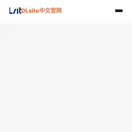
DLsite中文官网